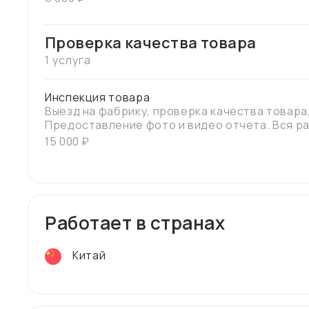
Проверка качества товара
1 услуга
Инспекция товара
Выезд на фабрику, проверка качества товара,
Предоставление фото и видео отчета. Вся р
Вашему ТЗ. Также стоимость за инспекцию мо
15 000
₽
большую, так и в меньшую сторону, все завис
ТЗ.
Работает в странах
Китай