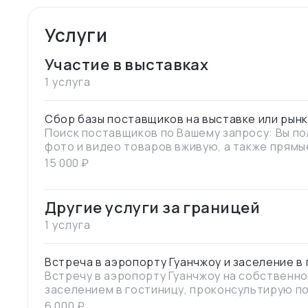
Услуги
Участие в выставках
1 услуга
Сбор базы поставщиков на выставке или рын
Поиск поставщиков по Вашему запросу: Вы по
фото и видео товаров вживую, а также прямы
15 000
₽
Другие услуги за границей
1 услуга
Встреча в аэропорту Гуанчжоу и заселение в
Встречу в аэропорту Гуанчжоу на собственно
заселением в гостиницу, проконсультирую п
городу, питания и оплате
6 000
₽