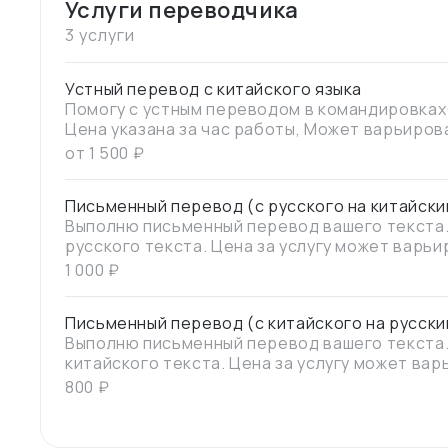
Услуги переводчика
3 услуги
Устный перевод с китайского языка
Помогу с устным переводом в командировках
Цена указана за час работы, Может варьиро
и сферы. Если вам необходим переводчик на 
от
1 500
₽
договориться о цене.
Письменный перевод (с русского на китайски
Выполню письменный перевод вашего текста. 
русского текста. Цена за услугу может варьи
сложности текста, специфики, наличия узко
1 000
₽
и срочности заказа.
Письменный перевод (с китайского на русски
Выполню письменный перевод вашего текста. 
китайского текста. Цена за услугу может ва
сложности текста, специфики, наличия узко
800
₽
и срочности заказа.