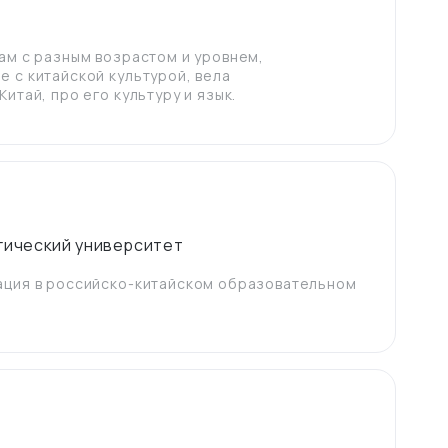
ам с разным возрастом и уровнем,
 с китайской культурой, вела
итай, про его культуру и язык.
гический университет
ация в российско-китайском образовательном