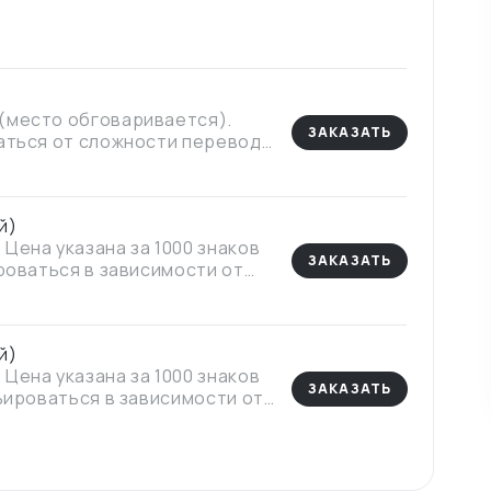
(место обговаривается).
ЗАКАЗАТЬ
ваться от сложности перевода
весь день, тоже можем
й)
Цена указана за 1000 знаков
ЗАКАЗАТЬ
роваться в зависимости от
специализированных терминов
й)
Цена указана за 1000 знаков
ЗАКАЗАТЬ
рьироваться в зависимости от
специализированных терминов