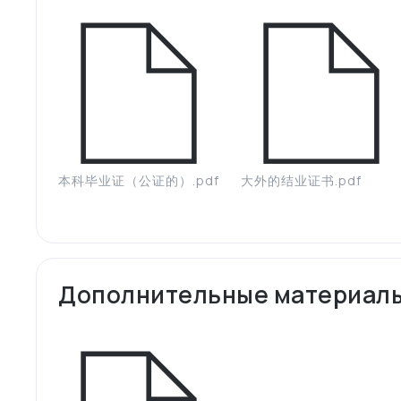
本科毕业证（公证的）.pdf
大外的结业证书.pdf
Дополнительные материал