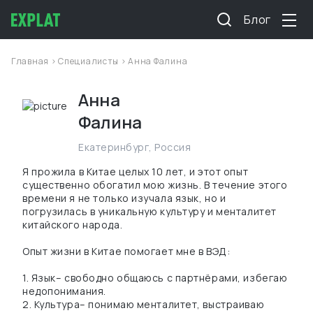
Блог
Главная
>
Специалисты
> Анна Фалина
Анна
Фалина
Екатеринбург
,
Россия
Я прожила в Китае целых 10 лет, и этот опыт
существенно обогатил мою жизнь. В течение этого
времени я не только изучала язык, но и
погрузилась в уникальную культуру и менталитет
китайского народа.
Опыт жизни в Китае помогает мне в ВЭД:
1. Язык– свободно общаюсь с партнёрами, избегаю
недопонимания.
2. Культура– понимаю менталитет, выстраиваю