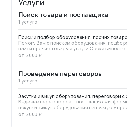
Услуги
Поиск товара и поставщика
1 услуга
Поиск и подбор оборудования, прочих товаро
Помогу Вам с поиском оборудования, подбор
найти прочие товары и услуги Сроки выполне
запроса от 1 до 5 дней
от
5 000
₽
Проведение переговоров
1 услуга
Закупка и выкуп оборудования, переговоры с
Ведение переговоров с поставщиками, форм
покупки, выкуп оборудования напрямую у про
проверенных посредников.
от
5 000
₽