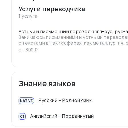
Услуги переводчика
1 услуга
Устный и письменный перевод англ-рус, рус-
Занимаюсь письменными и устными переводам
с текстами в таких сферах, как металлургия,
маркетинг, медицина и художественная лите
от
800
₽
точно и с уважением к стилю оригинала. Всег
сроки.
Знание языков
Русский – Родной язык
NATIVE
Английский – Продвинутый
C1