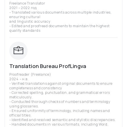
Freelance Translator
2021 – 2022 год
- Translated various documents across multiple industries,
ensuring cultural
and linguistic accuracy
- Edited and proofread documents to maintain the highest
quality standards
Translation Bureau ProfLingva
Proofreader (Freelance)
2024 – н.в.
- Verified translations against original documents to ensure
completeness and consistency
- Corrected spelling, punctuation, and grammatical errors
meticulously.
- Conducted thorough checks of numbers and terminology
using glossaries.
- Ensured uniformity of terminology, including names and
official titles.
- Identified and resolved semantic and stylistic discrepancies.
- Handled documents in various formats, including Word,