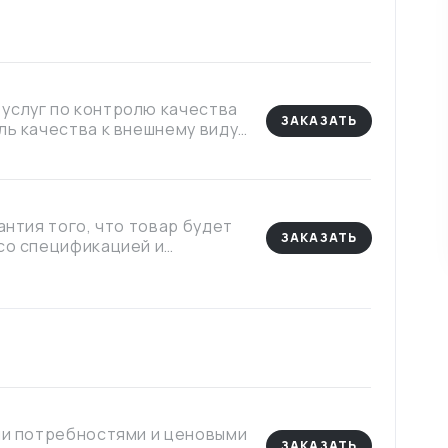
услуг по контролю качества
ЗАКАЗАТЬ
ль качества к внешнему виду,
и, правильной упаковки и
антия того, что товар будет
ЗАКАЗАТЬ
 со спецификацией и
ими потребностями и ценовыми
ЗАКАЗАТЬ