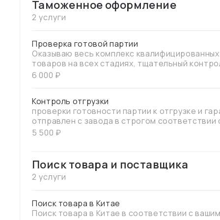
Таможенное оформление
2 услуги
Проверка готовой партии
Оказываю весь комплекс квалифицированных 
товаров на всех стадиях, тщательный контро
комплектациям, свойствам, функциональност
6 000
₽
маркировки.
Контроль отгрузки
проверки готовности партии к отгрузке и гар
отправлен с завода в строгом соответствии
количеством заказа.
5 500
₽
Поиск товара и поставщика
2 услуги
Поиск товара в Китае
Поиск товара в Китае в соответствии с ваш