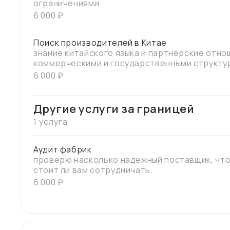
ограничениями
6 000
₽
Поиск производителей в Китае
знание китайского языка и партнёрские отно
коммерческими и государственными структу
короткий срок найти поставщиков и производ
6 000
₽
Другие услуги за границей
1 услуга
Аудит фабрик
проверю насколько надежный поставщик, что
стоит ли вам сотрудничать.
6 000
₽