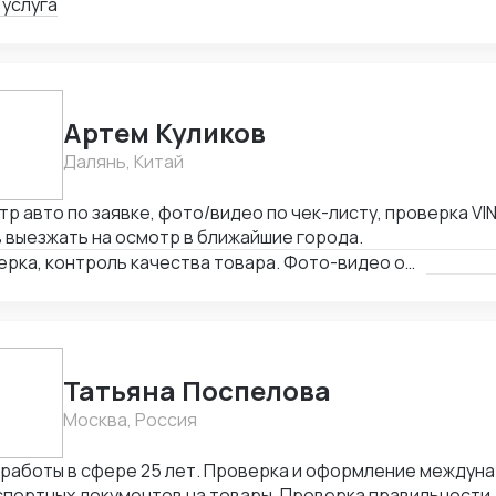
рактов.
 услуга
Артем Куликов
Далянь, Китай
р авто по заявке, фото/видео по чек-листу, проверка VIN
 выезжать на осмотр в ближайшие города.
Проверка, контроль качества товара. Фото-видео отчет
Татьяна Поспелова
Москва, Россия
 работы в сфере 25 лет. Проверка и оформление междун
портных документов на товары. Проверка правильности,