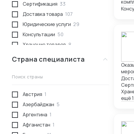
компл
Сертификация
33
Конс
Доставка товара
107
Юридические услуги
29
Консультации
50
Хранение товаров
8
Поиск товара и поставщика
259
Страна специалиста
Доставка пассажирами
1
Оказы
мероп
Проведение переговоров
56
Поиск страны
сопр
Дост
запо
Серт
Сотрудники за границей
9
Хран
Австрия
1
Разработка и производство
23
ещё 1
Азербайджан
5
Проверка поставщика
41
Аргентина
1
Участие в выставках
50
Афганистан
1
Анализ рынка
34