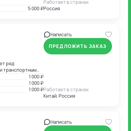
Работает в странах
5 000 ₽
Россия
Написать
ПРЕДЛОЖИТЬ ЗАКАЗ
ет ряд
 и транспортным
е, помощь в
1 000 ₽
й документации.
1 000 ₽
1 000 ₽
Работает в странах
Китай, Россия
Написать