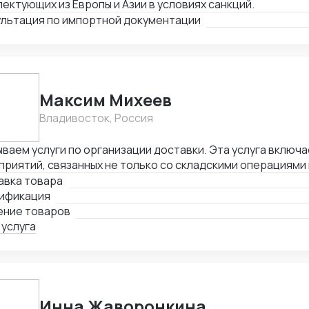
ектующих из Европы и Азии в условиях санкций.
ультация по импортной документации
Максим Михеев
Владивосток, Россия
ваем услуги по организации доставки. Эта услуга включа
риятий, связанных не только со складскими операциями
овождением. В нее также входит таможенное оформлени
авка товара
лнении необходимой сопроводительной и разрешительно
ификация
ение товаров
 услуга
Инна Жаворонкина