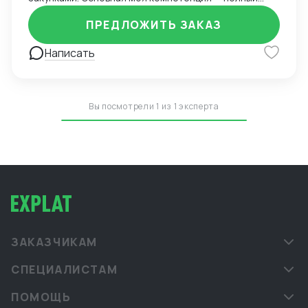
цикл работы с зарубежными поставщиками, в первую
ПРЕДЛОЖИТЬ ЗАКАЗ
очередь из Китая, включая поиск, переговоры,
организацию логистики и таможенного оформления.
Написать
Ключевые навыки и достижения: Организовывал
прямые поставки из Китая через Alibaba, TaoBao,
1688, снижая логистические издержки и сроки
доставки. Запускал более 20 товаров под
Вы посмотрели 1 из 1 эксперта
собственным брендом на маркетплейсах Ozon и
Wildberries. Контролировал бюджет закупок до 350
000 $ в год, оптимизируя расходы и условия
предоплаты. Вёл сопровождение сертификации
продукции, претензионную работу и возвраты.
Управлял складскими остатками и рассчитывал
оптимальные объёмы закупок, обеспечивая
оборачиваемость и минимизацию out-of-stock.
Уверенно работаю с ВЭД-документацией,
ЗАКАЗЧИКАМ
взаимодействую с таможенными брокерами и
СПЕЦИАЛИСТАМ
контролирующими органами. Опыт работы с
контрактным производством, включая товары
ПОМОЩЬ
массового спроса и специализированные категории.