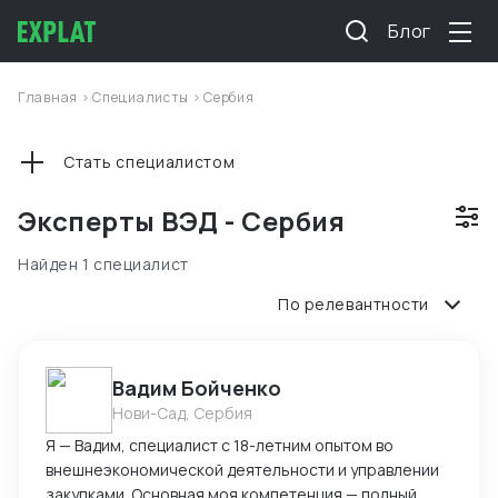
Блог
Главная
>
Специалисты
>
Сербия
Стать специалистом
Эксперты ВЭД - Сербия
Найден 1 специалист
По релевантности
Вадим Бойченко
Нови-Сад, Сербия
Я — Вадим, специалист с 18-летним опытом во
внешнеэкономической деятельности и управлении
закупками. Основная моя компетенция — полный