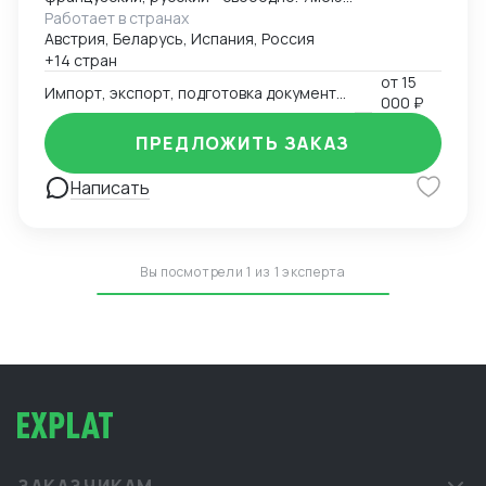
Работает в странах
договариваться.
Австрия, Беларусь, Испания, Россия
+14 стран
от
15
Импорт, экспорт, подготовка документов для таможни
000 ₽
ПРЕДЛОЖИТЬ ЗАКАЗ
Написать
Вы посмотрели 1 из 1 эксперта