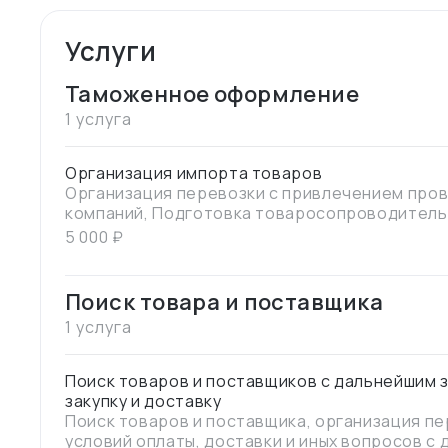
Услуги
Таможенное оформление
1 услуга
Организация импорта товаров
Организация перевозки с привлечением про
компаний, Подготовка товаросопроводитель
прохождение таможенного оформления в РФ и
5 000
₽
отслеживание перевозки товара до доставки
Поиск товара и поставщика
1 услуга
Поиск товаров и поставщиков с дальнейшим 
закупку и доставку
Поиск товаров и поставщика, организация п
условий оплаты, доставки и иных вопросов с