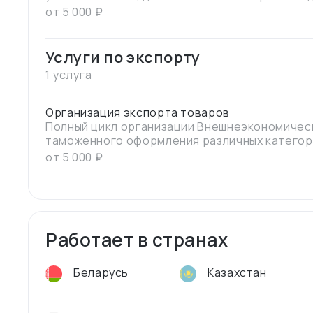
контракта на поставку товара
от
5 000
₽
Услуги по экспорту
1 услуга
Организация экспорта товаров
Полный цикл организации Внешнеэкономичес
таможенного оформления различных категор
из России. Организация перевозки с привле
от
5 000
₽
транспортных компаний, Подготовка товаро
документов, прохождение таможенного офор
участниц ЕАЭС, отслеживание перевозки тов
получателем
Работает в странах
Беларусь
Казахстан