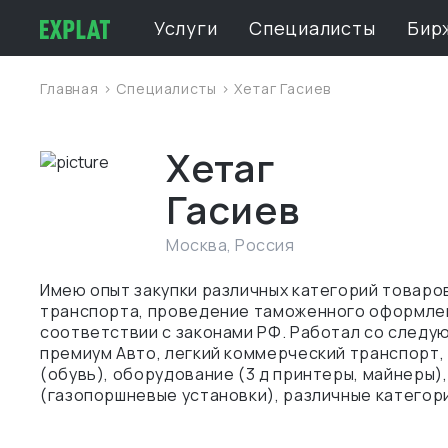
Услуги
Специалисты
Бир
Главная
>
Специалисты
> Хетаг Гасиев
Хетаг
Гасиев
Москва
,
Россия
Имею опыт закупки различных категорий товаро
транспорта, проведение таможенного оформле
соответствии с законами РФ. Работал со следу
премиум Авто, легкий коммерческий транспорт,
(обувь), оборудование (3 д принтеры, майнеры)
(газопоршневые установки), различные категор