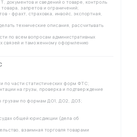
Т, документов и сведений о товаре, контроль
товара, запретов и ограничений;
в - фрахт, страховка, инвойс, экспортная,
делать технические описания, рассчитывать
ости по всем вопросам административных
х связей и таможенному оформлению
С
ти по части статистических форм ФТС;
нтации на грузы, проверка и подтверждение
о грузам по формам ДО1, ДО2, ДО3;
судах общей юрисдикции (дела об
ельство, взаимная торговля товарами