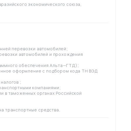
вразийского экономического союза,
енней перевозки автомобилей;
еревозки автомобилей и прохождения
аммного обеспечения Альта—ГТД);
женное оформление с подбором кода ТН ВЭД
налогов ;
транспортными компаниями;
ии в таможенных органах Российской
на транспортные средства.