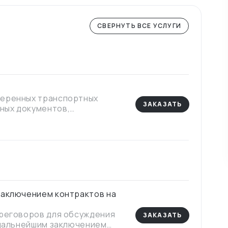
СВЕРНУТЬ ВСЕ УСЛУГИ
веренных транспортных
ЗАКАЗАТЬ
ных документов,
 станах участниц ЕАЭС,
 его получателем.
заключением контрактов на
ереговоров для обсуждения
ЗАКАЗАТЬ
 дальнейшим заключением