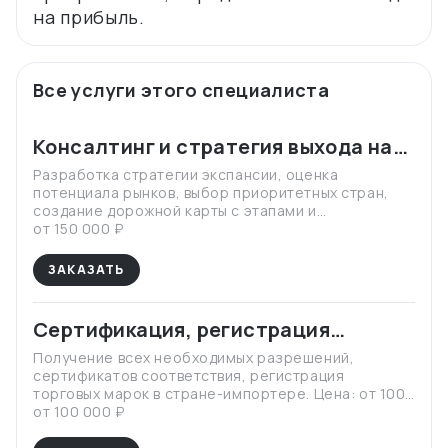
Все услуги этого специалиста
Консалтинг и стратегия выхода на
международные рынки
Разработка стратегии экспансии, оценка
потенциала рынков, выбор приоритетных стран,
создание дорожной карты с этапами и
бюджетированием. Цена: от 150 000 ₽/месяц Срок:
от 150 000 ₽
2-3 месяца
ЗАКАЗАТЬ
Сертификация, регистрация
продукции, регистрация ТМ
Получение всех необходимых разрешений,
сертификатов соответствия, регистрация
торговых марок в стране-импортере. Цена: от 100
000 ₽ (не включает расходы по оплате госпошлин и
от 100 000 ₽
услуг иностранных подрядчиков) Срок: 1-3 месяца