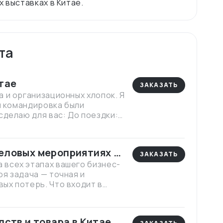
та
тае
ЗАКАЗАТЬ
 и организационных хлопок. Я
ли командировка были
сделаю для вас: До поездки:
ели, куплю билеты на
ельности (что избавит вас от
ровожу по запланированному
еловых мероприятиях в
 помогу в общении с
ЗАКАЗАТЬ
всех этапах вашего бизнес-
ораны и решу любые
я задача — точная и
номите время, нервы и
ых потерь. Что входит в
и, зная, что все детали под
ворах и совещаниях •
изводств • Работа
еревод на выставках и
ств и товара в Китае