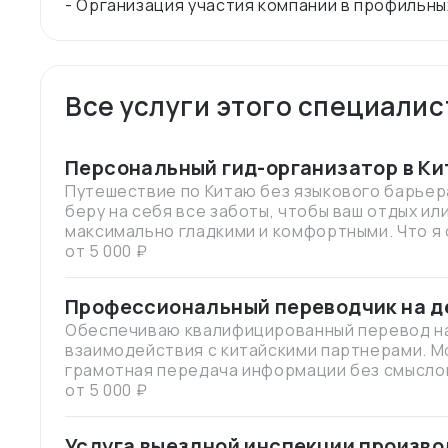
Все услуги этого специалис
Персональный гид-организатор в Ки
Путешествие по Китаю без языкового барьера
беру на себя все заботы, чтобы ваш отдых и
максимально гладкими и комфортными. Что я 
Составлю идеальный маршрут, забронирую от
от 5 000 ₽
скоростные поезда и в музеи/достопримечат
очередей). Во время поездки: Встречу, соп
Профессиональный переводчик на д
маршруту, буду вашим гидом и переводчиком,
Китае
Обеспечиваю квалифицированный перевод на 
местными, порекомендую проверенные рест
взаимодействия с китайскими партнерами. Мо
непредвиденные ситуации. Результат: Вы эко
грамотная передача информации без смыслов
получаете настоящее удовольствие от поездк
услугу: • Устный перевод на деловых перего
от 5 000 ₽
контролем.
Сопровождение при инспекции заводов и про
переводчиком во время рабочих поездок • П
Услуга выездной инспекции производ