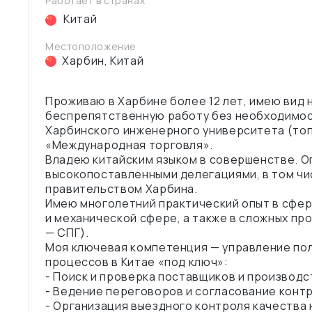
Работает в странах
Китай
Местоположение
Харбин
,
Китай
Проживаю в Харбине более 12 лет, имею вид н
беспрепятственную работу без необходимост
Харбинского инженерного университета (топ
«Международная торговля».
Владею китайским языком в совершенстве. О
высокопоставленными делегациями, в том чис
правительством Харбина.
Имею многолетний практический опыт в сфер
и механической сфере, а также в сложных пр
— СПГ).
Моя ключевая компетенция — управление пол
процессов в Китае «под ключ»:
- Поиск и проверка поставщиков и производс
- Ведение переговоров и согласование конт
- Организация выездного контроля качества 