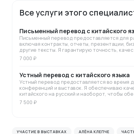
Все услуги этого специалис
Письменный перевод с китайского я
Письменный перевод предоставляется для р
включая контракты, отчеты, презентации, б
другие тексты. Я гарантирую точность, каче
выполнения перевода.
7 000 ₽
Устный перевод с китайского языка
Устный перевод предоставляется во время д
конференций и выставок. Я обеспечиваю кач
китайского на русский и наоборот, чтобы об
взаимопонимание между клиентами разных кул
7 500 ₽
перевод может быть оказан как лично, так и 
конференций.
УЧАСТИЕ В ВЫСТАВКАХ
АЛЁНА КЛЕПЧЕ
ЧАСТ