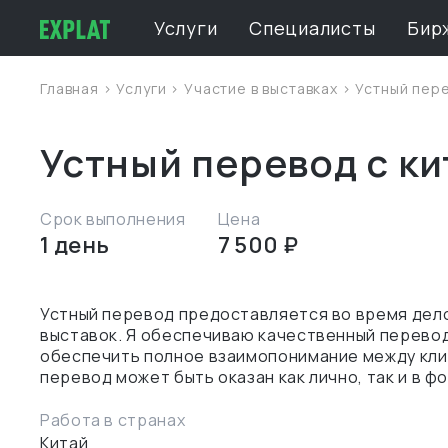
Услуги
Специалисты
Бир
Главная
>
Услуги
>
Участие в выставках
> Устный пере
Устный перевод с ки
Срок выполнения
Цена
1 день
7 500 ₽
Устный перевод предоставляется во время дело
выставок. Я обеспечиваю качественный перевод 
обеспечить полное взаимопонимание между клие
Работа в странах
Китай