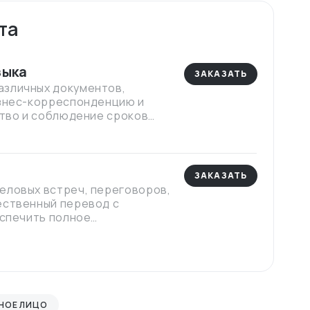
та
зыка
ЗАКАЗАТЬ
азличных документов,
изнес-корреспонденцию и
ство и соблюдение сроков
ЗАКАЗАТЬ
еловых встреч, переговоров,
ественный перевод с
еспечить полное
ьтур и языков. Устный
в формате онлайн-
НОЕ ЛИЦО