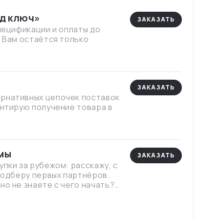
од ключ»
ЗАКАЗАТЬ
спецификации и оплаты до
. Вам остаётся только
ЗАКАЗАТЬ
ернативных цепочек поставок
антирую получение товара в
мы
ЗАКАЗАТЬ
упки за рубежом: расскажу, с
 подберу первых партнёров.
но не знаете с чего начать?
 этот процесс кажется таким
льных поставщиков уже