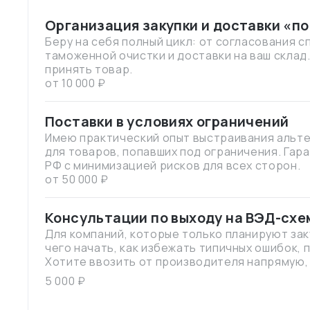
Организация закупки и доставки «п
Беру на себя полный цикл: от согласования 
таможенной очистки и доставки на ваш склад
принять товар.
от 10 000 ₽
Поставки в условиях ограничений
Имею практический опыт выстраивания альт
для товаров, попавших под ограничения. Гар
РФ с минимизацией рисков для всех сторон.
от 50 000 ₽
Консультации по выходу на ВЭД-схе
Для компаний, которые только планируют зак
чего начать, как избежать типичных ошибок,
Хотите ввозить от производителя напрямую, 
Думаете переходить на "белые поставки", но
5 000 ₽
трудоемким? Бизнес растет, продукции лока
недостаточно? Давайте встретимся онлайн, упрощу ваши задачи, покажу