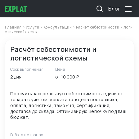
Блог
Главная
>
Услуги
>
Консультации
> Расчёт себестоимости и логи
стической схемы
Расчёт себестоимости и
логистической схемы
Срок выполнения
Цена
2 дня
от 10 000 ₽
Просчитываю реальную себестоимость единицы
товара с учётом всех этапов: цена поставщика,
оплата, логистика, таможня, сертификация,
доставка до склада. Оптимизирую цепочку под ваш
Работа в странах