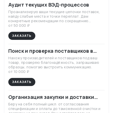
Аудит текущих ВЭД-процессов
Проанализирую ваши текущие цепочки поставок,
найду слабые места и точки переплат. Дам
конкретные рекомендации по сокращению
расходов и ускорению процессов.
от 50 000 ₽
ЗАКАЗАТЬ
Поиск и проверка поставщиков в
Китае и других странах
Нахожу производителей и поставщиков под ваш
товар, проверяю благонадёжность, запрашиваю
образцы, помогаю выстроить коммуникацию.
от 10 000 ₽
ЗАКАЗАТЬ
Организация закупки и доставки
«под ключ»
Беру на себя полный цикл: от согласования
спецификации и оплаты до таможенной очистки и