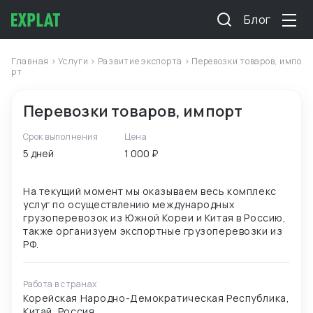
Блог
Главная
>
Услуги
>
Развитие экспорта
> Перевозки товаров, импо
рт
Перевозки товаров, импорт
Срок выполнения
Цена
5 дней
1 000 ₽
На текущий момент мы оказываем весь комплекс
услуг по осуществлению международных
грузоперевозок из Южной Кореи и Китая в Россию,
также организуем экспортные грузоперевозки из
Работа в странах
Корейская Народно-Демократическая Республика,
Китай, Россия