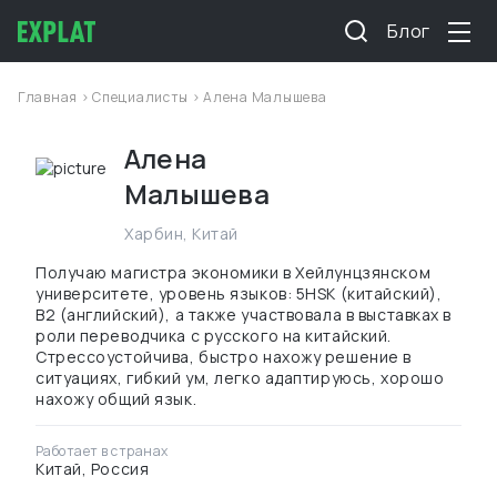
Блог
Главная
>
Специалисты
> Алена Малышева
Алена
Малышева
Харбин
,
Китай
Получаю магистра экономики в Хейлунцзянском
университете, уровень языков: 5HSK (китайский),
B2 (английский), а также участвовала в выставках в
роли переводчика с русского на китайский.
Стрессоустойчива, быстро нахожу решение в
ситуациях, гибкий ум, легко адаптируюсь, хорошо
нахожу общий язык.
Работает в странах
Китай, Россия