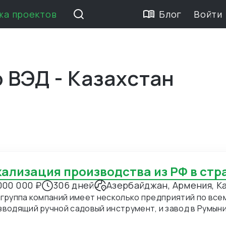
жа проектов
Блог
Войти
 ВЭД - Казахстан
окализация производства из РФ в ст
000 000 ₽
306 дней
Азербайджан, Армения, Ка
группа компаний имеет несколько предприятий по всему 
зводящий ручной садовый инструмент, и завод в Румын
пе и США ведутся по ручному садовому инструменту. Э