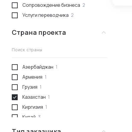
прод
Сопровождение бизнеса
2
ЕС и
Услуги переводчика
2
това
рабо
наше
Страна проекта
евро
ЕС и
нало
Поиск страны
став
искл
Азербайджан
1
друже
чтобы сдела
Армения
1
лишь
Грузия
1
Казахстан
1
Киргизия
1
Китай
3
Россия
1
Тип заказчика