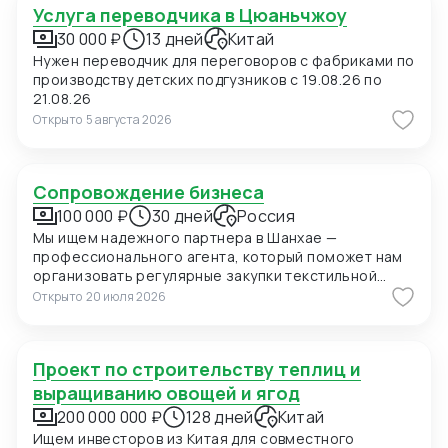
Услуга переводчика в Цюаньчжоу
30 000 ₽
13 дней
Китай
Нужен переводчик для переговоров с фабриками по
производству детских подгузников с 19.08.26 по
21.08.26
Открыто
5 августа 2026
Сопровождение бизнеса
100 000 ₽
30 дней
Россия
Мы ищем надежного партнера в Шанхае —
профессионального агента, который поможет нам
организовать регулярные закупки текстильной
продукции и фурнитуры в Китае. В ближайшее время
Открыто
20 июля 2026
мы планируем приехать в Шанхай для личных встреч
с потенциальными поставщиками, поэтому нам
также необходимо сопровождение на переговорах
Проект по строительству теплиц и
и поиск подходящих фабрик. Конкретно сейчас нас
интересуют позиции: 1. Вешалки пластиковые для
выращиванию овощей и ягод
мужских костюмов с возможностью нанесения
200 000 000 ₽
128 дней
Китай
логотипа (брендирование). Сегмент —
Ищем инвесторов из Китая для совместного
премиальный. 2. Пуговицы перламутровые (Mother