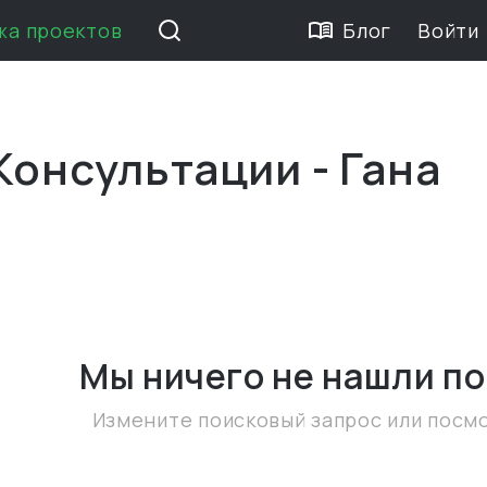
жа проектов
Блог
Войти
Консультации - Гана
Мы ничего не нашли
по
Измените поисковый запрос или посм