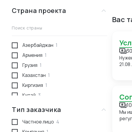
Страна проекта
Вас 
Поиск страны
Ус
Азербайджан
1
30
Армения
1
Нуже
21.08
Грузия
1
Казахстан
1
Киргизия
1
Китай
3
С
10
Россия
1
Тип заказчика
Мы и
Туркмения
1
регуляр
Частное лицо
4
прие
сопровож
Компания
1