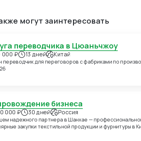
также могут заинтересовать
луга переводчика в Цюаньчжоу
 000 ₽
13 дней
Китай
н переводчик для переговоров с фабриками по производ
.26
опровождение бизнеса
0 000 ₽
30 дней
Россия
щем надежного партнера в Шанхае — профессиональног
ные закупки текстильной продукции и фурнитуры в Китае. В ближайшее время мы пл
хать в Шанхай для личных встреч с потенциальными по
дение на переговорах и поиск подходящих фабрик. Конкретно сейчас нас интересуют позиции: 