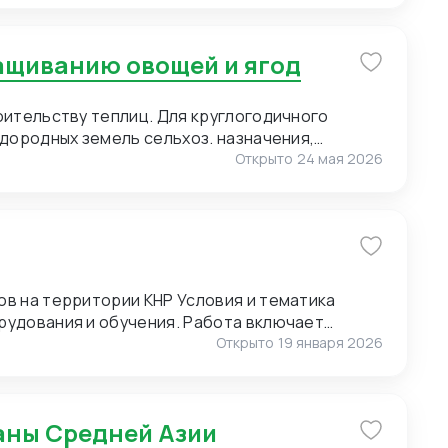
ю нанесения логотипа (брендирование).
of Pearl) для мужских сорочек. 3. Пряжа для
ращиванию овощей и ягод
. Малые объемы. Возможно, нужен розничный
т полный ассортимент пряжи. 4. Упаковка.
 Сегмент – премиальный. Широкие
оительству теплиц. Для круглогодичного
онгрев).
дородных земель сельхоз. назначения,
Открыто
24 мая 2026
ии КНР Условия и тематика
рудования и обучения. Работа включает
и и экскурсиях. Требуются переводчики для
Открыто
19 января 2026
оперативным выездам. Условия для
раны Средней Азии
к предоставляет: проживание, питание и