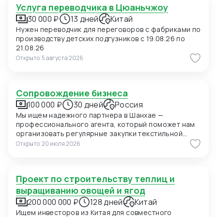
Услуга переводчика в Цюаньчжоу
30 000 ₽
13 дней
Китай
Нужен переводчик для переговоров с фабриками по
производству детских подгузников с 19.08.26 по
21.08.26
Открыто
5 августа 2026
Сопровождение бизнеса
100 000 ₽
30 дней
Россия
Мы ищем надежного партнера в Шанхае —
профессионального агента, который поможет нам
организовать регулярные закупки текстильной
продукции и фурнитуры в Китае. В ближайшее время
Открыто
20 июля 2026
мы планируем приехать в Шанхай для личных встреч
с потенциальными поставщиками, поэтому нам
также необходимо сопровождение на переговорах
Проект по строительству теплиц и
и поиск подходящих фабрик. Конкретно сейчас нас
интересуют позиции: 1. Вешалки пластиковые для
выращиванию овощей и ягод
мужских костюмов с возможностью нанесения
200 000 000 ₽
128 дней
Китай
логотипа (брендирование). Сегмент —
Ищем инвесторов из Китая для совместного
премиальный. 2. Пуговицы перламутровые (Mother