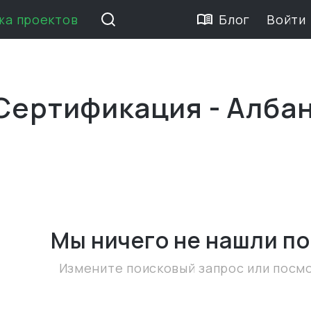
жа проектов
Блог
Войти
я
 Сертификация - Алба
Мы ничего не нашли
по
Измените поисковый запрос или посм