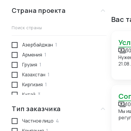
Страна проекта
Вас 
Поиск страны
Ус
Азербайджан
1
30
Армения
1
Нуже
21.08
Грузия
1
Казахстан
1
Киргизия
1
Китай
3
С
10
Россия
1
Тип заказчика
Мы и
Туркмения
1
регуляр
Частное лицо
4
прие
сопровож
Компания
1