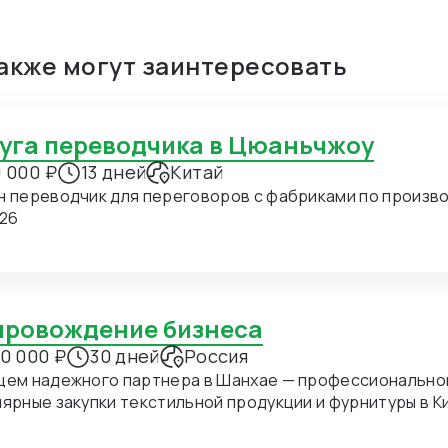
также могут заинтересовать
луга переводчика в Цюаньчжоу
 000 ₽
13 дней
Китай
н переводчик для переговоров с фабриками по производ
.26
опровождение бизнеса
0 000 ₽
30 дней
Россия
щем надежного партнера в Шанхае — профессиональног
ные закупки текстильной продукции и фурнитуры в Китае. В ближайшее время мы пл
хать в Шанхай для личных встреч с потенциальными по
дение на переговорах и поиск подходящих фабрик. Конкретно сейчас нас интересуют позиции: 