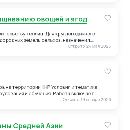
ю нанесения логотипа (брендирование).
of Pearl) для мужских сорочек. 3. Пряжа для
ращиванию овощей и ягод
. Малые объемы. Возможно, нужен розничный
т полный ассортимент пряжи. 4. Упаковка.
 Сегмент – премиальный. Широкие
оительству теплиц. Для круглогодичного
онгрев).
дородных земель сельхоз. назначения,
Открыто
24 мая 2026
ии КНР Условия и тематика
рудования и обучения. Работа включает
и и экскурсиях. Требуются переводчики для
Открыто
19 января 2026
оперативным выездам. Условия для
раны Средней Азии
к предоставляет: проживание, питание и