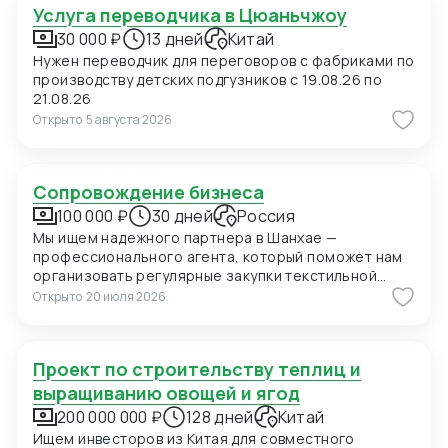
Услуга переводчика в Цюаньчжоу
30 000 ₽
13 дней
Китай
Нужен переводчик для переговоров с фабриками по
производству детских подгузников с 19.08.26 по
21.08.26
Открыто
5 августа 2026
Сопровождение бизнеса
100 000 ₽
30 дней
Россия
Мы ищем надежного партнера в Шанхае —
профессионального агента, который поможет нам
организовать регулярные закупки текстильной
продукции и фурнитуры в Китае. В ближайшее время
Открыто
20 июля 2026
мы планируем приехать в Шанхай для личных встреч
с потенциальными поставщиками, поэтому нам
также необходимо сопровождение на переговорах
Проект по строительству теплиц и
и поиск подходящих фабрик. Конкретно сейчас нас
интересуют позиции: 1. Вешалки пластиковые для
выращиванию овощей и ягод
мужских костюмов с возможностью нанесения
200 000 000 ₽
128 дней
Китай
логотипа (брендирование). Сегмент —
Ищем инвесторов из Китая для совместного
премиальный. 2. Пуговицы перламутровые (Mother