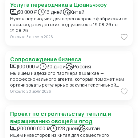
Услуга переводчика в Цюаньчжоу
30 000 ₽
13 дней
Китай
Нужен переводчик для переговоров с фабриками по
производству детских подгузников с 19.08.26 по
21.08.26
Открыто
5 августа 2026
Сопровождение бизнеса
100 000 ₽
30 дней
Россия
Мы ищем надежного партнера в Шанхае —
профессионального агента, который поможет нам
организовать регулярные закупки текстильной
продукции и фурнитуры в Китае. В ближайшее время
Открыто
20 июля 2026
мы планируем приехать в Шанхай для личных встреч
с потенциальными поставщиками, поэтому нам
также необходимо сопровождение на переговорах
Проект по строительству теплиц и
и поиск подходящих фабрик. Конкретно сейчас нас
интересуют позиции: 1. Вешалки пластиковые для
выращиванию овощей и ягод
мужских костюмов с возможностью нанесения
200 000 000 ₽
128 дней
Китай
логотипа (брендирование). Сегмент —
Ищем инвесторов из Китая для совместного
премиальный. 2. Пуговицы перламутровые (Mother