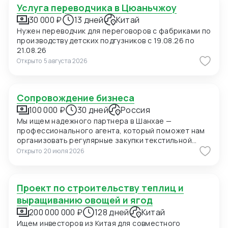
Услуга переводчика в Цюаньчжоу
30 000 ₽
13 дней
Китай
Нужен переводчик для переговоров с фабриками по
производству детских подгузников с 19.08.26 по
21.08.26
Открыто
5 августа 2026
Сопровождение бизнеса
100 000 ₽
30 дней
Россия
Мы ищем надежного партнера в Шанхае —
профессионального агента, который поможет нам
организовать регулярные закупки текстильной
продукции и фурнитуры в Китае. В ближайшее время
Открыто
20 июля 2026
мы планируем приехать в Шанхай для личных встреч
с потенциальными поставщиками, поэтому нам
также необходимо сопровождение на переговорах
Проект по строительству теплиц и
и поиск подходящих фабрик. Конкретно сейчас нас
интересуют позиции: 1. Вешалки пластиковые для
выращиванию овощей и ягод
мужских костюмов с возможностью нанесения
200 000 000 ₽
128 дней
Китай
логотипа (брендирование). Сегмент —
Ищем инвесторов из Китая для совместного
премиальный. 2. Пуговицы перламутровые (Mother