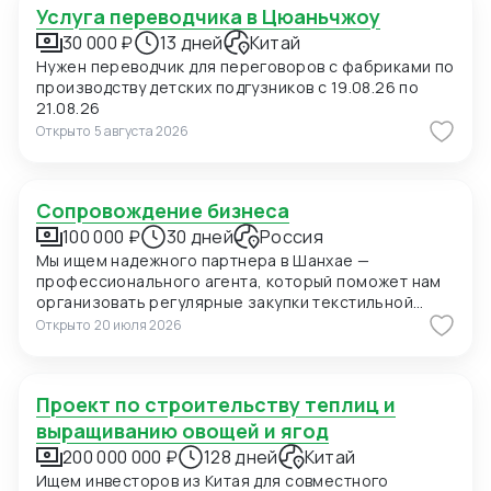
Услуга переводчика в Цюаньчжоу
30 000 ₽
13 дней
Китай
Нужен переводчик для переговоров с фабриками по
производству детских подгузников с 19.08.26 по
21.08.26
Открыто
5 августа 2026
Сопровождение бизнеса
100 000 ₽
30 дней
Россия
Мы ищем надежного партнера в Шанхае —
профессионального агента, который поможет нам
организовать регулярные закупки текстильной
продукции и фурнитуры в Китае. В ближайшее время
Открыто
20 июля 2026
мы планируем приехать в Шанхай для личных встреч
с потенциальными поставщиками, поэтому нам
также необходимо сопровождение на переговорах
Проект по строительству теплиц и
и поиск подходящих фабрик. Конкретно сейчас нас
интересуют позиции: 1. Вешалки пластиковые для
выращиванию овощей и ягод
мужских костюмов с возможностью нанесения
200 000 000 ₽
128 дней
Китай
логотипа (брендирование). Сегмент —
Ищем инвесторов из Китая для совместного
премиальный. 2. Пуговицы перламутровые (Mother