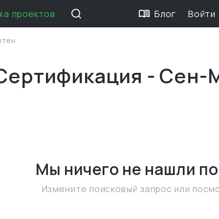
жа проектов
Блог
Войти
ртен
 Сертификация - Сен-
Мы ничего не нашли
по
Измените поисковый запрос или посм