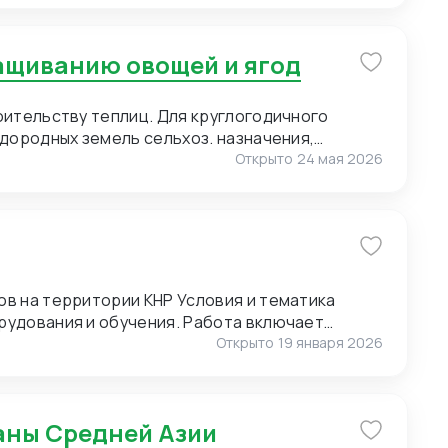
ю нанесения логотипа (брендирование).
of Pearl) для мужских сорочек. 3. Пряжа для
ращиванию овощей и ягод
. Малые объемы. Возможно, нужен розничный
т полный ассортимент пряжи. 4. Упаковка.
 Сегмент – премиальный. Широкие
оительству теплиц. Для круглогодичного
онгрев).
дородных земель сельхоз. назначения,
Открыто
24 мая 2026
ии КНР Условия и тематика
рудования и обучения. Работа включает
и и экскурсиях. Требуются переводчики для
Открыто
19 января 2026
оперативным выездам. Условия для
раны Средней Азии
к предоставляет: проживание, питание и