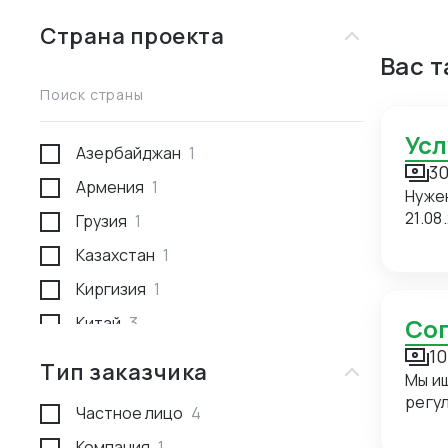
Страна проекта
Вас 
Поиск страны
Ус
Азербайджан
1
30
Армения
1
Нуже
21.08
Грузия
1
Казахстан
1
Киргизия
1
Китай
3
С
10
Россия
1
Тип заказчика
Мы и
Туркмения
1
регуляр
Частное лицо
4
прие
сопровож
Компания
1