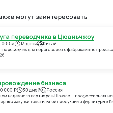
также могут заинтересовать
луга переводчика в Цюаньчжоу
 000 ₽
13 дней
Китай
н переводчик для переговоров с фабриками по производ
.26
опровождение бизнеса
0 000 ₽
30 дней
Россия
щем надежного партнера в Шанхае — профессиональног
ные закупки текстильной продукции и фурнитуры в Китае. В ближайшее время мы пл
хать в Шанхай для личных встреч с потенциальными по
дение на переговорах и поиск подходящих фабрик. Конкретно сейчас нас интересуют позиции: 