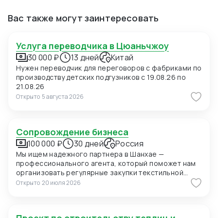
Вас также могут заинтересовать
Услуга переводчика в Цюаньчжоу
30 000 ₽
13 дней
Китай
Нужен переводчик для переговоров с фабриками по
производству детских подгузников с 19.08.26 по
21.08.26
Открыто
5 августа 2026
Сопровождение бизнеса
100 000 ₽
30 дней
Россия
Мы ищем надежного партнера в Шанхае —
профессионального агента, который поможет нам
организовать регулярные закупки текстильной
продукции и фурнитуры в Китае. В ближайшее время
Открыто
20 июля 2026
мы планируем приехать в Шанхай для личных встреч
с потенциальными поставщиками, поэтому нам
также необходимо сопровождение на переговорах