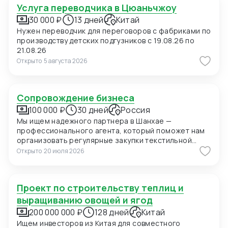
Услуга переводчика в Цюаньчжоу
30 000 ₽
13 дней
Китай
Нужен переводчик для переговоров с фабриками по
производству детских подгузников с 19.08.26 по
21.08.26
Открыто
5 августа 2026
Сопровождение бизнеса
100 000 ₽
30 дней
Россия
Мы ищем надежного партнера в Шанхае —
профессионального агента, который поможет нам
организовать регулярные закупки текстильной
продукции и фурнитуры в Китае. В ближайшее время
Открыто
20 июля 2026
мы планируем приехать в Шанхай для личных встреч
с потенциальными поставщиками, поэтому нам
также необходимо сопровождение на переговорах
Проект по строительству теплиц и
и поиск подходящих фабрик. Конкретно сейчас нас
интересуют позиции: 1. Вешалки пластиковые для
выращиванию овощей и ягод
мужских костюмов с возможностью нанесения
200 000 000 ₽
128 дней
Китай
логотипа (брендирование). Сегмент —
Ищем инвесторов из Китая для совместного
премиальный. 2. Пуговицы перламутровые (Mother