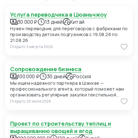
Услуга переводчика в Цюаньчжоу
30 000 ₽
13 дней
Китай
Нужен переводчик для переговоров с фабриками по
производству детских подгузников с 19.08.26 по
21.08.26
Открыто
5 августа 2026
Сопровождение бизнеса
100 000 ₽
30 дней
Россия
Мы ищем надежного партнера в Шанхае —
профессионального агента, который поможет нам
организовать регулярные закупки текстильной
продукции и фурнитуры в Китае. В ближайшее время
Открыто
20 июля 2026
мы планируем приехать в Шанхай для личных встреч
с потенциальными поставщиками, поэтому нам
также необходимо сопровождение на переговорах
Проект по строительству теплиц и
и поиск подходящих фабрик. Конкретно сейчас нас
интересуют позиции: 1. Вешалки пластиковые для
выращиванию овощей и ягод
мужских костюмов с возможностью нанесения