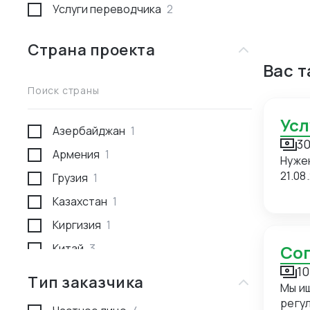
Услуги переводчика
2
Страна проекта
Вас 
Поиск страны
Ус
Азербайджан
1
30
Армения
1
Нуже
21.08
Грузия
1
Казахстан
1
Киргизия
1
Китай
3
С
10
Россия
1
Тип заказчика
Мы и
Туркмения
1
регуляр