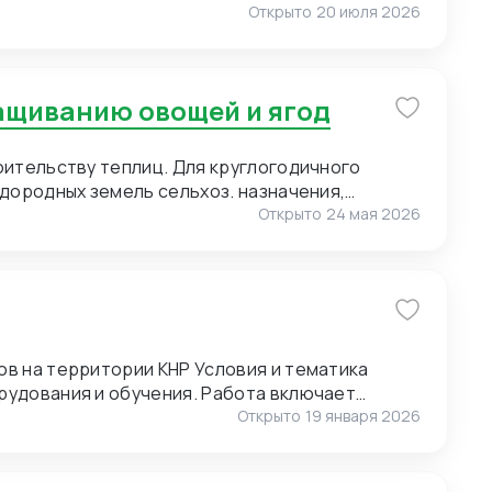
ставщиками, поэтому нам также необходимо
Открыто
20 июля 2026
1.
ю нанесения логотипа (брендирование).
of Pearl) для мужских сорочек. 3. Пряжа для
ращиванию овощей и ягод
. Малые объемы. Возможно, нужен розничный
т полный ассортимент пряжи. 4. Упаковка.
 Сегмент – премиальный. Широкие
оительству теплиц. Для круглогодичного
онгрев).
дородных земель сельхоз. назначения,
Открыто
24 мая 2026
ии КНР Условия и тематика
рудования и обучения. Работа включает
и и экскурсиях. Требуются переводчики для
Открыто
19 января 2026
оперативным выездам. Условия для