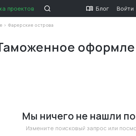
жа проектов
Блог
Войти
ие
>
Фарерские острова
 Таможенное оформле
Мы ничего не нашли
по
Измените поисковый запрос или посм