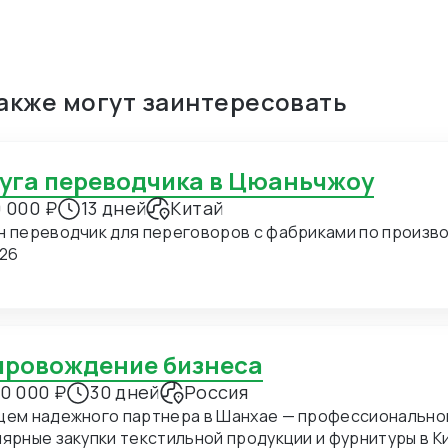
также могут заинтересовать
луга переводчика в Цюаньчжоу
 000 ₽
13 дней
Китай
н переводчик для переговоров с фабриками по производ
.26
опровождение бизнеса
0 000 ₽
30 дней
Россия
щем надежного партнера в Шанхае — профессиональног
ные закупки текстильной продукции и фурнитуры в Китае. В ближайшее время мы пл