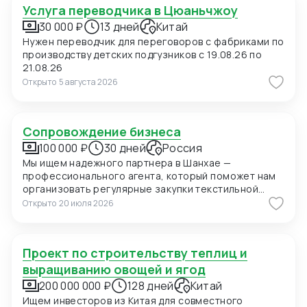
Услуга переводчика в Цюаньчжоу
30 000 ₽
13 дней
Китай
Нужен переводчик для переговоров с фабриками по
производству детских подгузников с 19.08.26 по
21.08.26
Открыто
5 августа 2026
Сопровождение бизнеса
100 000 ₽
30 дней
Россия
Мы ищем надежного партнера в Шанхае —
профессионального агента, который поможет нам
организовать регулярные закупки текстильной
продукции и фурнитуры в Китае. В ближайшее время
Открыто
20 июля 2026
мы планируем приехать в Шанхай для личных встреч
с потенциальными поставщиками, поэтому нам
также необходимо сопровождение на переговорах
Проект по строительству теплиц и
и поиск подходящих фабрик. Конкретно сейчас нас
интересуют позиции: 1. Вешалки пластиковые для
выращиванию овощей и ягод
мужских костюмов с возможностью нанесения
200 000 000 ₽
128 дней
Китай
логотипа (брендирование). Сегмент —
Ищем инвесторов из Китая для совместного
премиальный. 2. Пуговицы перламутровые (Mother