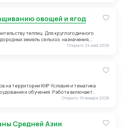
ю нанесения логотипа (брендирование).
of Pearl) для мужских сорочек. 3. Пряжа для
ращиванию овощей и ягод
. Малые объемы. Возможно, нужен розничный
т полный ассортимент пряжи. 4. Упаковка.
 Сегмент – премиальный. Широкие
оительству теплиц. Для круглогодичного
онгрев).
дородных земель сельхоз. назначения,
Открыто
24 мая 2026
ии КНР Условия и тематика
рудования и обучения. Работа включает
и и экскурсиях. Требуются переводчики для
Открыто
19 января 2026
оперативным выездам. Условия для
раны Средней Азии
к предоставляет: проживание, питание и