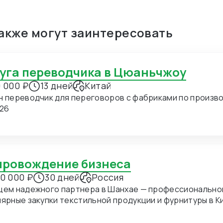
также могут заинтересовать
луга переводчика в Цюаньчжоу
 000 ₽
13 дней
Китай
н переводчик для переговоров с фабриками по производ
.26
опровождение бизнеса
0 000 ₽
30 дней
Россия
щем надежного партнера в Шанхае — профессиональног
ные закупки текстильной продукции и фурнитуры в Китае. В ближайшее время мы пл
хать в Шанхай для личных встреч с потенциальными по
дение на переговорах и поиск подходящих фабрик. Конкретно сейчас нас интересуют позиции: 