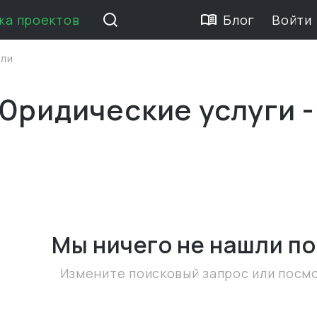
жа проектов
Блог
Войти
или
Юридические услуги -
Мы ничего не нашли
по
Измените поисковый запрос или посм