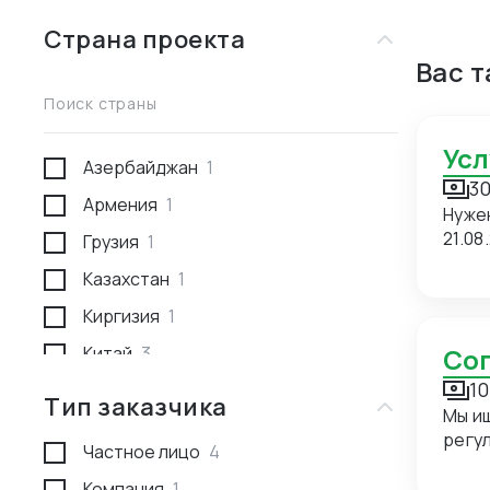
Страна проекта
Вас 
Поиск страны
Ус
Азербайджан
1
30
Армения
1
Нуже
21.08
Грузия
1
Казахстан
1
Киргизия
1
Китай
3
С
10
Россия
1
Тип заказчика
Мы и
Туркмения
1
регуляр
Частное лицо
4
прие
сопровож
Компания
1