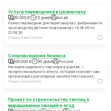
Услуга переводчика в Цюаньчжоу
30 000 ₽
13 дней
Китай
Нужен переводчик для переговоров с фабриками по
производству детских подгузников с 19.08.26 по
21.08.26
Открыто
5 августа 2026
Сопровождение бизнеса
100 000 ₽
30 дней
Россия
Мы ищем надежного партнера в Шанхае —
профессионального агента, который поможет нам
организовать регулярные закупки текстильной
продукции и фурнитуры в Китае. В ближайшее время
Открыто
20 июля 2026
мы планируем приехать в Шанхай для личных встреч
с потенциальными поставщиками, поэтому нам
также необходимо сопровождение на переговорах
Проект по строительству теплиц и
и поиск подходящих фабрик. Конкретно сейчас нас
интересуют позиции: 1. Вешалки пластиковые для
выращиванию овощей и ягод
мужских костюмов с возможностью нанесения