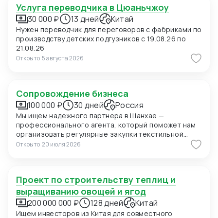
Услуга переводчика в Цюаньчжоу
30 000 ₽
13 дней
Китай
Нужен переводчик для переговоров с фабриками по
производству детских подгузников с 19.08.26 по
21.08.26
Открыто
5 августа 2026
Сопровождение бизнеса
100 000 ₽
30 дней
Россия
Мы ищем надежного партнера в Шанхае —
профессионального агента, который поможет нам
организовать регулярные закупки текстильной
продукции и фурнитуры в Китае. В ближайшее время
Открыто
20 июля 2026
мы планируем приехать в Шанхай для личных встреч
с потенциальными поставщиками, поэтому нам
также необходимо сопровождение на переговорах
Проект по строительству теплиц и
и поиск подходящих фабрик. Конкретно сейчас нас
интересуют позиции: 1. Вешалки пластиковые для
выращиванию овощей и ягод
мужских костюмов с возможностью нанесения
200 000 000 ₽
128 дней
Китай
логотипа (брендирование). Сегмент —
Ищем инвесторов из Китая для совместного
премиальный. 2. Пуговицы перламутровые (Mother