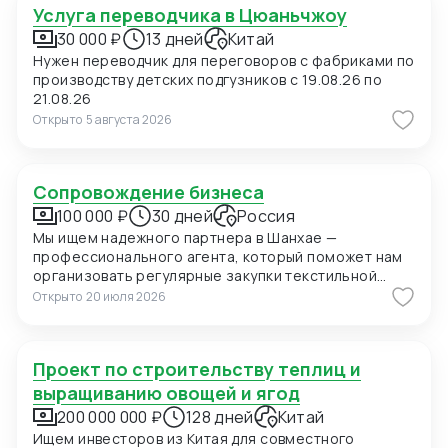
Услуга переводчика в Цюаньчжоу
30 000 ₽
13 дней
Китай
Нужен переводчик для переговоров с фабриками по
производству детских подгузников с 19.08.26 по
21.08.26
Открыто
5 августа 2026
Сопровождение бизнеса
100 000 ₽
30 дней
Россия
Мы ищем надежного партнера в Шанхае —
профессионального агента, который поможет нам
организовать регулярные закупки текстильной
продукции и фурнитуры в Китае. В ближайшее время
Открыто
20 июля 2026
мы планируем приехать в Шанхай для личных встреч
с потенциальными поставщиками, поэтому нам
также необходимо сопровождение на переговорах
Проект по строительству теплиц и
и поиск подходящих фабрик. Конкретно сейчас нас
интересуют позиции: 1. Вешалки пластиковые для
выращиванию овощей и ягод
мужских костюмов с возможностью нанесения
200 000 000 ₽
128 дней
Китай
логотипа (брендирование). Сегмент —
Ищем инвесторов из Китая для совместного
премиальный. 2. Пуговицы перламутровые (Mother