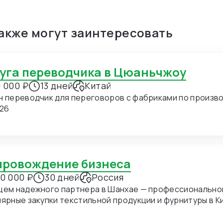
также могут заинтересовать
луга переводчика в Цюаньчжоу
 000 ₽
13 дней
Китай
н переводчик для переговоров с фабриками по производ
.26
опровождение бизнеса
0 000 ₽
30 дней
Россия
щем надежного партнера в Шанхае — профессиональног
ные закупки текстильной продукции и фурнитуры в Китае. В ближайшее время мы пл
хать в Шанхай для личных встреч с потенциальными по
дение на переговорах и поиск подходящих фабрик. Конкретно сейчас нас интересуют позиции: 