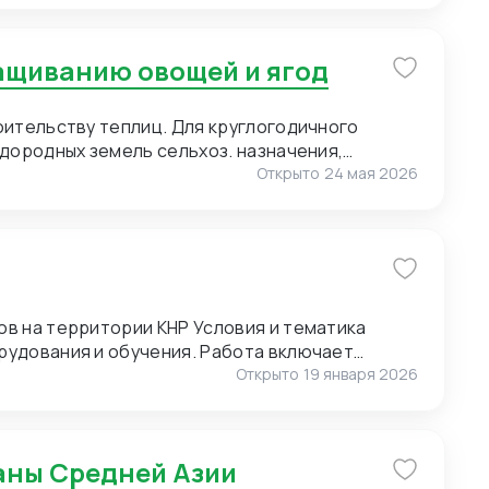
ю нанесения логотипа (брендирование).
of Pearl) для мужских сорочек. 3. Пряжа для
ращиванию овощей и ягод
. Малые объемы. Возможно, нужен розничный
т полный ассортимент пряжи. 4. Упаковка.
 Сегмент – премиальный. Широкие
оительству теплиц. Для круглогодичного
онгрев).
дородных земель сельхоз. назначения,
Открыто
24 мая 2026
ии КНР Условия и тематика
рудования и обучения. Работа включает
и и экскурсиях. Требуются переводчики для
Открыто
19 января 2026
оперативным выездам. Условия для
раны Средней Азии
к предоставляет: проживание, питание и