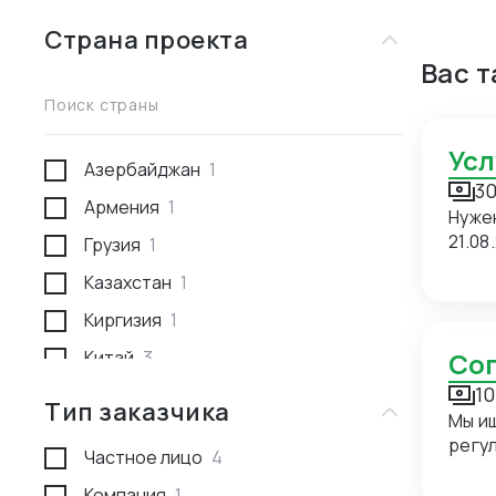
Страна проекта
Вас 
Поиск страны
Ус
Азербайджан
1
30
Армения
1
Нуже
21.08
Грузия
1
Казахстан
1
Киргизия
1
Китай
3
С
10
Россия
1
Тип заказчика
Мы и
Туркмения
1
регуляр
Частное лицо
4
прие
сопровож
Компания
1