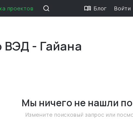
жа проектов
Блог
Войти
 ВЭД - Гайана
Мы ничего не нашли
по
Измените поисковый запрос или посм