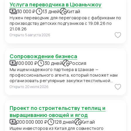
Услуга переводчика в Цюаньчжоу
30 000 ₽
13 дней
Китай
Нужен переводчик для переговоров с фабриками по
производству детских подгузников с 19.08.26 по
21.08.26
Открыто
5 августа 2026
Сопровождение бизнеса
100 000 ₽
30 дней
Россия
Мы ищем надежного партнера в Шанхае —
профессионального агента, который поможет нам
организовать регулярные закупки текстильной
продукции и фурнитуры в Китае. В ближайшее время
Открыто
20 июля 2026
мы планируем приехать в Шанхай для личных встреч
с потенциальными поставщиками, поэтому нам
также необходимо сопровождение на переговорах
Проект по строительству теплиц и
и поиск подходящих фабрик. Конкретно сейчас нас
интересуют позиции: 1. Вешалки пластиковые для
выращиванию овощей и ягод
мужских костюмов с возможностью нанесения
200 000 000 ₽
128 дней
Китай
логотипа (брендирование). Сегмент —
Ищем инвесторов из Китая для совместного
премиальный. 2. Пуговицы перламутровые (Mother