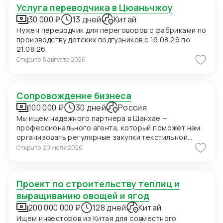
Услуга переводчика в Цюаньчжоу
30 000 ₽
13 дней
Китай
Нужен переводчик для переговоров с фабриками по
производству детских подгузников с 19.08.26 по
21.08.26
Открыто
5 августа 2026
Сопровождение бизнеса
100 000 ₽
30 дней
Россия
Мы ищем надежного партнера в Шанхае —
профессионального агента, который поможет нам
организовать регулярные закупки текстильной
продукции и фурнитуры в Китае. В ближайшее время
Открыто
20 июля 2026
мы планируем приехать в Шанхай для личных встреч
с потенциальными поставщиками, поэтому нам
также необходимо сопровождение на переговорах
Проект по строительству теплиц и
и поиск подходящих фабрик. Конкретно сейчас нас
интересуют позиции: 1. Вешалки пластиковые для
выращиванию овощей и ягод
мужских костюмов с возможностью нанесения
200 000 000 ₽
128 дней
Китай
логотипа (брендирование). Сегмент —
Ищем инвесторов из Китая для совместного
премиальный. 2. Пуговицы перламутровые (Mother