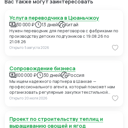
Вас также могут заинтересовать
Услуга переводчика в Цюаньчжоу
30 000 ₽
13 дней
Китай
Нужен переводчик для переговоров с фабриками по
производству детских подгузников с 19.08.26 по
21.08.26
Открыто
5 августа 2026
Сопровождение бизнеса
100 000 ₽
30 дней
Россия
Мы ищем надежного партнера в Шанхае —
профессионального агента, который поможет нам
организовать регулярные закупки текстильной
продукции и фурнитуры в Китае. В ближайшее время
Открыто
20 июля 2026
мы планируем приехать в Шанхай для личных встреч
с потенциальными поставщиками, поэтому нам
также необходимо сопровождение на переговорах
Проект по строительству теплиц и
и поиск подходящих фабрик. Конкретно сейчас нас
интересуют позиции: 1. Вешалки пластиковые для
выращиванию овощей и ягод