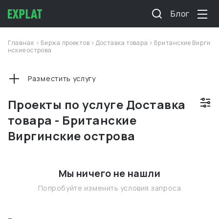
Блог
Главная
>
Биржа проектов
>
Доставка товара
>
Британские Вирги
нские острова
Разместить услугу
Проекты по услуге Доставка
товара - Британские
Виргинские острова
Мы ничего не нашли
Попробуйте изменить условия запроса