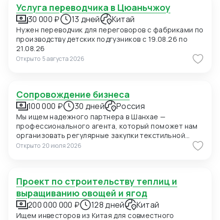
Услуга переводчика в Цюаньчжоу
30 000 ₽
13 дней
Китай
Нужен переводчик для переговоров с фабриками по
производству детских подгузников с 19.08.26 по
21.08.26
Открыто
5 августа 2026
Сопровождение бизнеса
100 000 ₽
30 дней
Россия
Мы ищем надежного партнера в Шанхае —
профессионального агента, который поможет нам
организовать регулярные закупки текстильной
продукции и фурнитуры в Китае. В ближайшее время
Открыто
20 июля 2026
мы планируем приехать в Шанхай для личных встреч
с потенциальными поставщиками, поэтому нам
также необходимо сопровождение на переговорах
Проект по строительству теплиц и
и поиск подходящих фабрик. Конкретно сейчас нас
интересуют позиции: 1. Вешалки пластиковые для
выращиванию овощей и ягод
мужских костюмов с возможностью нанесения
200 000 000 ₽
128 дней
Китай
логотипа (брендирование). Сегмент —
Ищем инвесторов из Китая для совместного
премиальный. 2. Пуговицы перламутровые (Mother