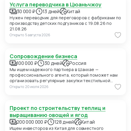
Услуга переводчика в Цюаньчжоу
30 000 ₽
13 дней
Китай
Нужен переводчик для переговоров с фабриками по
производству детских подгузников с 19.08.26 по
21.08.26
Открыто
5 августа 2026
Сопровождение бизнеса
100 000 ₽
30 дней
Россия
Мы ищем надежного партнера в Шанхае —
профессионального агента, который поможет нам
организовать регулярные закупки текстильной
продукции и фурнитуры в Китае. В ближайшее время
Открыто
20 июля 2026
мы планируем приехать в Шанхай для личных встреч
с потенциальными поставщиками, поэтому нам
также необходимо сопровождение на переговорах
Проект по строительству теплиц и
и поиск подходящих фабрик. Конкретно сейчас нас
интересуют позиции: 1. Вешалки пластиковые для
выращиванию овощей и ягод
мужских костюмов с возможностью нанесения
200 000 000 ₽
128 дней
Китай
логотипа (брендирование). Сегмент —
Ищем инвесторов из Китая для совместного
премиальный. 2. Пуговицы перламутровые (Mother