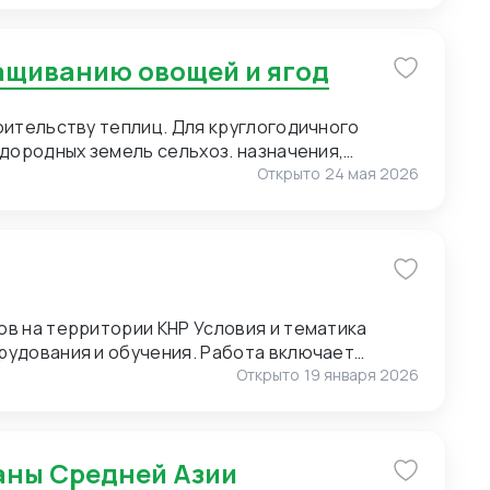
ю нанесения логотипа (брендирование).
of Pearl) для мужских сорочек. 3. Пряжа для
ращиванию овощей и ягод
. Малые объемы. Возможно, нужен розничный
т полный ассортимент пряжи. 4. Упаковка.
 Сегмент – премиальный. Широкие
оительству теплиц. Для круглогодичного
онгрев).
дородных земель сельхоз. назначения,
Открыто
24 мая 2026
ии КНР Условия и тематика
рудования и обучения. Работа включает
и и экскурсиях. Требуются переводчики для
Открыто
19 января 2026
оперативным выездам. Условия для
раны Средней Азии
к предоставляет: проживание, питание и