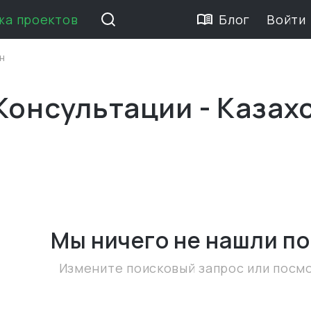
жа проектов
Блог
Войти
н
Консультации - Казах
Мы ничего не нашли
по
Измените поисковый запрос или посм