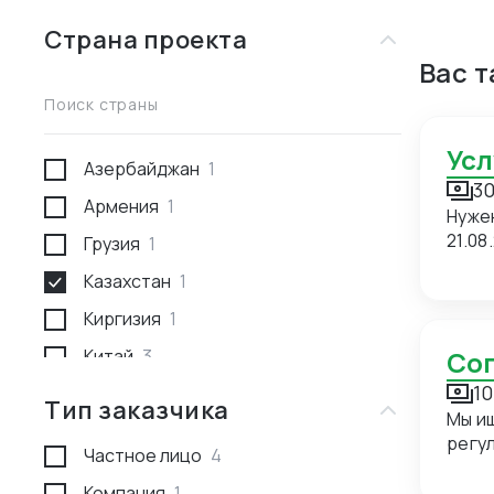
Страна проекта
Вас 
Поиск страны
Ус
Азербайджан
1
30
Армения
1
Нуже
21.08
Грузия
1
Казахстан
1
Киргизия
1
Китай
3
С
10
Россия
1
Тип заказчика
Мы и
Туркмения
1
регуляр
Частное лицо
4
прие
сопровож
Компания
1