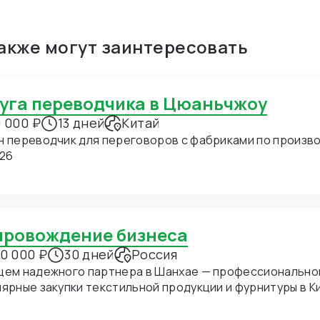
также могут заинтересовать
луга переводчика в Цюаньчжоу
 000 ₽
13 дней
Китай
н переводчик для переговоров с фабриками по производ
.26
опровождение бизнеса
0 000 ₽
30 дней
Россия
щем надежного партнера в Шанхае — профессиональног
ные закупки текстильной продукции и фурнитуры в Китае. В ближайшее время мы пл
хать в Шанхай для личных встреч с потенциальными по
дение на переговорах и поиск подходящих фабрик. Конкретно сейчас нас интересуют позиции: 