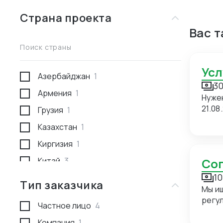
Страна проекта
Вас 
Поиск страны
Ус
Азербайджан
1
30
Армения
1
Нуже
21.08
Грузия
1
Казахстан
1
Киргизия
1
Китай
3
С
10
Россия
1
Тип заказчика
Мы и
Туркмения
1
регуляр
Частное лицо
4
прие
сопровож
Компания
1