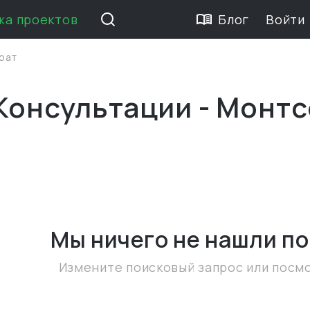
жа проектов
Блог
Войти
рат
 Консультации - Монт
Мы ничего не нашли
по
Измените поисковый запрос или посм