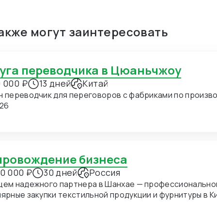
также могут заинтересовать
луга переводчика в Цюаньчжоу
 000 ₽
13 дней
Китай
н переводчик для переговоров с фабриками по производ
.26
опровождение бизнеса
0 000 ₽
30 дней
Россия
щем надежного партнера в Шанхае — профессиональног
ные закупки текстильной продукции и фурнитуры в Китае. В ближайшее время мы пл
хать в Шанхай для личных встреч с потенциальными по
дение на переговорах и поиск подходящих фабрик. Конкретно сейчас нас интересуют позиции: 