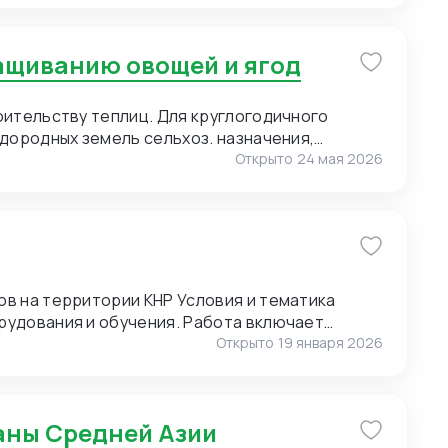
ю нанесения логотипа (брендирование).
of Pearl) для мужских сорочек. 3. Пряжа для
ращиванию овощей и ягод
. Малые объемы. Возможно, нужен розничный
т полный ассортимент пряжи. 4. Упаковка.
 Сегмент – премиальный. Широкие
оительству теплиц. Для круглогодичного
онгрев).
дородных земель сельхоз. назначения,
Открыто
24 мая 2026
ии КНР Условия и тематика
рудования и обучения. Работа включает
и и экскурсиях. Требуются переводчики для
Открыто
19 января 2026
оперативным выездам. Условия для
раны Средней Азии
к предоставляет: проживание, питание и