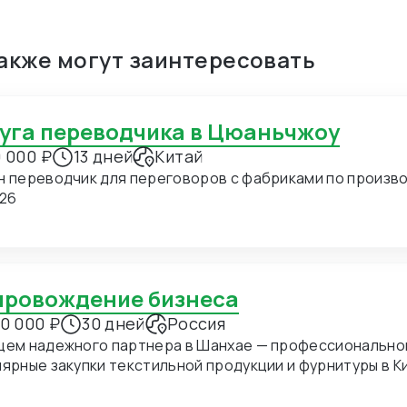
также могут заинтересовать
луга переводчика в Цюаньчжоу
 000 ₽
13 дней
Китай
н переводчик для переговоров с фабриками по производ
.26
опровождение бизнеса
0 000 ₽
30 дней
Россия
щем надежного партнера в Шанхае — профессиональног
ные закупки текстильной продукции и фурнитуры в Китае. В ближайшее время мы пл
хать в Шанхай для личных встреч с потенциальными по
дение на переговорах и поиск подходящих фабрик. Конкретно сейчас нас интересуют позиции: 