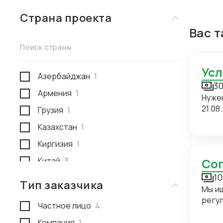
Страна проекта
Вас 
Поиск страны
Ус
Азербайджан
1
30
Армения
1
Нуже
21.08
Грузия
1
Казахстан
1
Киргизия
1
Китай
3
С
10
Россия
1
Тип заказчика
Мы и
Туркмения
1
регуляр
Частное лицо
4
прие
сопровож
Компания
1