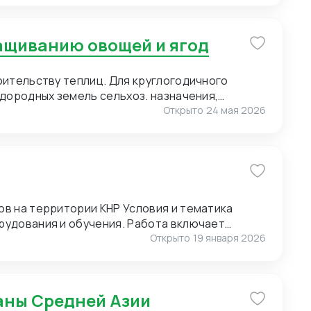
ю нанесения логотипа (брендирование).
of Pearl) для мужских сорочек. 3. Пряжа для
ращиванию овощей и ягод
. Малые объемы. Возможно, нужен розничный
т полный ассортимент пряжи. 4. Упаковка.
 Сегмент – премиальный. Широкие
оительству теплиц. Для круглогодичного
онгрев).
дородных земель сельхоз. назначения,
Открыто
24 мая 2026
ии КНР Условия и тематика
рудования и обучения. Работа включает
и и экскурсиях. Требуются переводчики для
Открыто
19 января 2026
оперативным выездам. Условия для
раны Средней Азии
к предоставляет: проживание, питание и