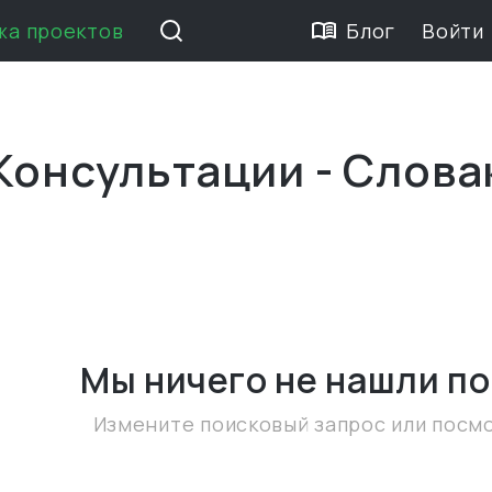
жа проектов
Блог
Войти
я
Консультации - Слова
Мы ничего не нашли
по
Измените поисковый запрос или посм