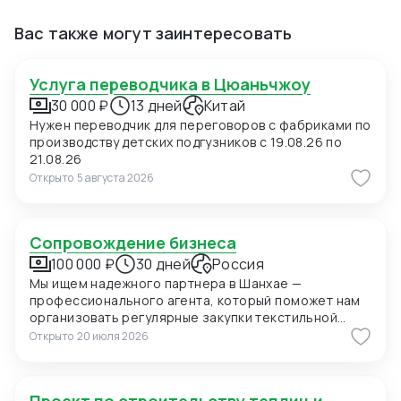
Вас также могут заинтересовать
Услуга переводчика в Цюаньчжоу
30 000 ₽
13 дней
Китай
Нужен переводчик для переговоров с фабриками по
производству детских подгузников с 19.08.26 по
21.08.26
Открыто
5 августа 2026
Сопровождение бизнеса
100 000 ₽
30 дней
Россия
Мы ищем надежного партнера в Шанхае —
профессионального агента, который поможет нам
организовать регулярные закупки текстильной
продукции и фурнитуры в Китае. В ближайшее время
Открыто
20 июля 2026
мы планируем приехать в Шанхай для личных встреч
с потенциальными поставщиками, поэтому нам
также необходимо сопровождение на переговорах