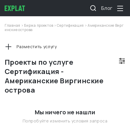
Блог
Главная
>
Биржа проектов
>
Сертификация
>
Американские Вирг
инские острова
Разместить услугу
Проекты по услуге
Сертификация -
Американские Виргинские
острова
Мы ничего не нашли
Попробуйте изменить условия запроса