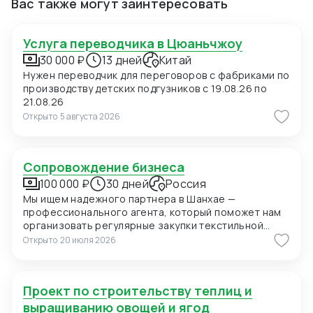
Вас также могут заинтересовать
Услуга переводчика в Цюаньчжоу
30 000 ₽
13 дней
Китай
Нужен переводчик для переговоров с фабриками по
производству детских подгузников с 19.08.26 по
21.08.26
Открыто
5 августа 2026
Сопровождение бизнеса
100 000 ₽
30 дней
Россия
Мы ищем надежного партнера в Шанхае —
профессионального агента, который поможет нам
организовать регулярные закупки текстильной
продукции и фурнитуры в Китае. В ближайшее время
Открыто
20 июля 2026
мы планируем приехать в Шанхай для личных встреч
с потенциальными поставщиками, поэтому нам
также необходимо сопровождение на переговорах
Проект по строительству теплиц и
и поиск подходящих фабрик. Конкретно сейчас нас
интересуют позиции: 1. Вешалки пластиковые для
выращиванию овощей и ягод