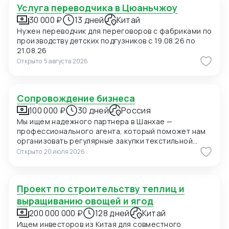
Услуга переводчика в Цюаньчжоу
30 000 ₽
13 дней
Китай
Нужен переводчик для переговоров с фабриками по
производству детских подгузников с 19.08.26 по
21.08.26
Открыто
5 августа 2026
Сопровождение бизнеса
100 000 ₽
30 дней
Россия
Мы ищем надежного партнера в Шанхае —
профессионального агента, который поможет нам
организовать регулярные закупки текстильной
продукции и фурнитуры в Китае. В ближайшее время
Открыто
20 июля 2026
мы планируем приехать в Шанхай для личных встреч
с потенциальными поставщиками, поэтому нам
также необходимо сопровождение на переговорах
Проект по строительству теплиц и
и поиск подходящих фабрик. Конкретно сейчас нас
интересуют позиции: 1. Вешалки пластиковые для
выращиванию овощей и ягод
мужских костюмов с возможностью нанесения
200 000 000 ₽
128 дней
Китай
логотипа (брендирование). Сегмент —
Ищем инвесторов из Китая для совместного
премиальный. 2. Пуговицы перламутровые (Mother