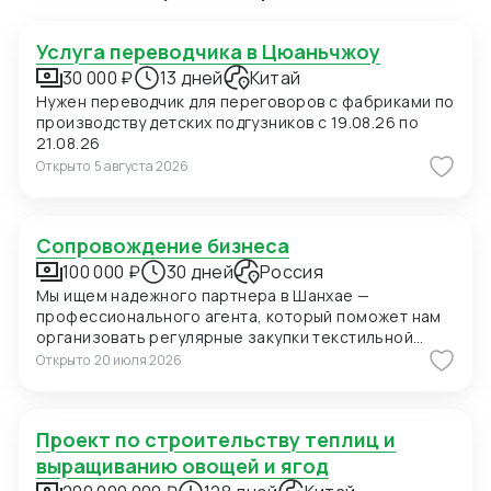
Услуга переводчика в Цюаньчжоу
30 000 ₽
13 дней
Китай
Нужен переводчик для переговоров с фабриками по
производству детских подгузников с 19.08.26 по
21.08.26
Открыто
5 августа 2026
Сопровождение бизнеса
100 000 ₽
30 дней
Россия
Мы ищем надежного партнера в Шанхае —
профессионального агента, который поможет нам
организовать регулярные закупки текстильной
продукции и фурнитуры в Китае. В ближайшее время
Открыто
20 июля 2026
мы планируем приехать в Шанхай для личных встреч
с потенциальными поставщиками, поэтому нам
также необходимо сопровождение на переговорах
Проект по строительству теплиц и
и поиск подходящих фабрик. Конкретно сейчас нас
интересуют позиции: 1. Вешалки пластиковые для
выращиванию овощей и ягод
мужских костюмов с возможностью нанесения